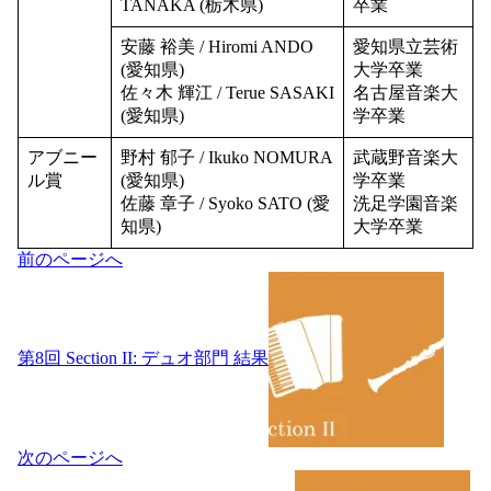
TANAKA (栃木県)
卒業
安藤 裕美 / Hiromi ANDO
愛知県立芸術
(愛知県)
大学卒業
佐々木 輝江 / Terue SASAKI
名古屋音楽大
(愛知県)
学卒業
アブニー
野村 郁子 / Ikuko NOMURA
武蔵野音楽大
ル賞
(愛知県)
学卒業
佐藤 章子 / Syoko SATO (愛
洗足学園音楽
知県)
大学卒業
投
前のページへ
稿
ナ
ビ
ゲ
第8回 Section II: デュオ部門 結果
ー
シ
ョ
ン
次のページへ