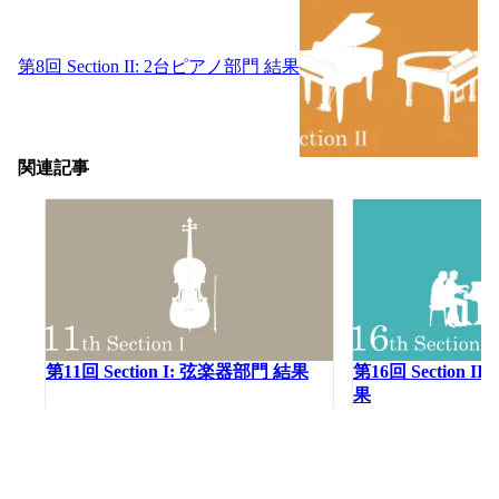
第8回 Section II: 2台ピアノ部門 結果
関連記事
第11回 Section I: 弦楽器部門 結果
第16回 Section 
果