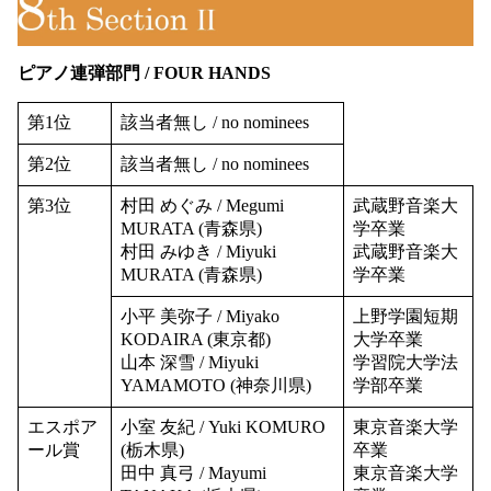
ピアノ連弾部門 / FOUR HANDS
第1位
該当者無し / no nominees
第2位
該当者無し / no nominees
第3位
村田 めぐみ / Megumi
武蔵野音楽大
MURATA (青森県)
学卒業
村田 みゆき / Miyuki
武蔵野音楽大
MURATA (青森県)
学卒業
小平 美弥子 / Miyako
上野学園短期
KODAIRA (東京都)
大学卒業
山本 深雪 / Miyuki
学習院大学法
YAMAMOTO (神奈川県)
学部卒業
エスポア
小室 友紀 / Yuki KOMURO
東京音楽大学
ール賞
(栃木県)
卒業
田中 真弓 / Mayumi
東京音楽大学