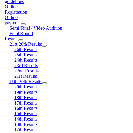
guidelines
Online
Registration
Online
payment
Semi-Final / Video Audition
Final Round
Results
21st-26th Results
26th Results
25th Results
24th Results
23rd Results
22nd Results
21st Results
11th-20th Results
20th Results
19th Results
18th Results
17th Results
16th Results
15th Results
14th Results
13th Results
12th Results