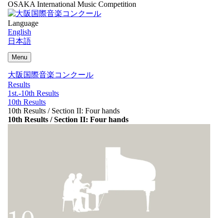
OSAKA International Music Competition
Language
English
日本語
Menu
大阪国際音楽コンクール
Results
1st.-10th Results
10th Results
10th Results / Section II: Four hands
10th Results / Section II: Four hands