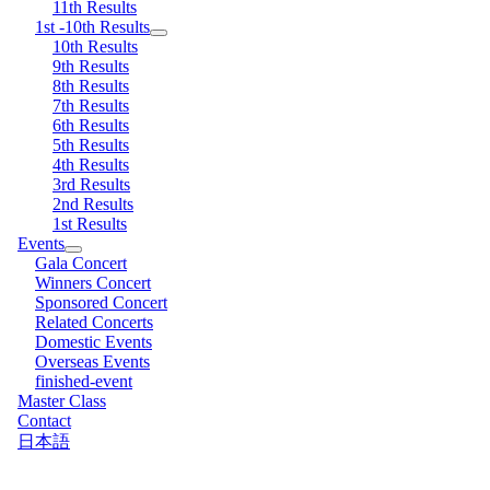
11th Results
1st -10th Results
10th Results
9th Results
8th Results
7th Results
6th Results
5th Results
4th Results
3rd Results
2nd Results
1st Results
Events
Gala Concert
Winners Concert
Sponsored Concert
Related Concerts
Domestic Events
Overseas Events
finished-event
Master Class
Contact
日本語