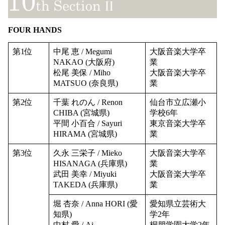
FOUR HANDS
第1位
中尾 恵 / Megumi
大阪音楽大学卒
NAKAO (大阪府)
業
松尾 美保 / Miho
大阪音楽大学卒
MATSUO (奈良県)
業
第2位
千葉 れのん / Renon
仙台市立広瀬小
CHIBA (宮城県)
学校6年
平間 小百合 / Sayuri
東京音楽大学卒
HIRAMA (宮城県)
業
第3位
久永 三栄子 / Mieko
大阪音楽大学卒
HISANAGA (兵庫県)
業
武田 美幸 / Miyuki
大阪音楽大学卒
TAKEDA (兵庫県)
業
堀 杏奈 / Anna HORI (愛
愛知県立芸術大
知県)
学2年
中村 愛 / Ai
桐朋学園大学2年