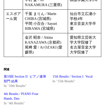
NAKAMURA (三重県)
エスポア
千葉 まりん / Marin
仙台市立広瀬小
ール賞
CHIBA (宮城県)
学校4年
平間 小百合 / Sayuri
東京音楽大学卒
HIRAMA (宮城県)
業
金沢 昭奈 / Akina
愛知県立芸術大
KANAZAWA (京都府)
学大学院修了
尾﨑 愛 / Ai OZAKI (愛
名古屋音楽大学
媛県)
大学院修了
関連
第10回 Section II: ピアノ連弾
15th Results / Section I: Vocal
部門 結果
In "15th Results"
In "10th Results"
4th Results / PIANO Four
Hands, Duo
In "4th Results"