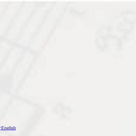
せ
English