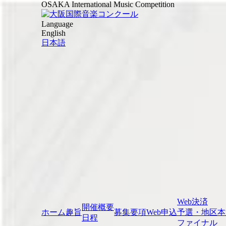
OSAKA International Music Competition
Language
English
日本語
Web決済
開催概要
ホーム
趣旨
募集要項
Web申込
予選・地区本
日程
ファイナル