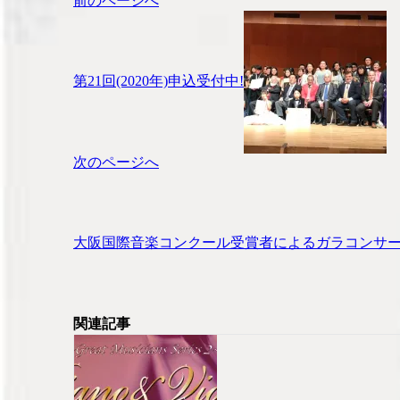
前のページへ
稿
ナ
ビ
ゲ
第21回(2020年)申込受付中!
ー
シ
ョ
ン
次のページへ
大阪国際音楽コンクール受賞者によるガラコンサ
関連記事