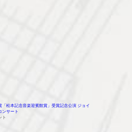
賞「松本記念音楽迎賓館賞」受賞記念公演 ジョイ
コンサート
ント