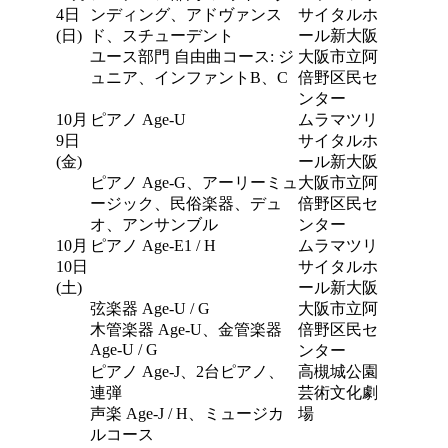
4日
ンディング、アドヴァンス
サイタルホ
(日)
ド、スチューデント
ール新大阪
ユース部門 自由曲コース: ジ
大阪市立阿
ュニア、インファントB、C
倍野区民セ
ンター
10月
ピアノ Age-U
ムラマツリ
9日
サイタルホ
(金)
ール新大阪
ピアノ Age-G、アーリーミュ
大阪市立阿
ージック、民俗楽器、デュ
倍野区民セ
オ、アンサンブル
ンター
10月
ピアノ Age-E1 / H
ムラマツリ
10日
サイタルホ
(土)
ール新大阪
弦楽器 Age-U / G
大阪市立阿
木管楽器 Age-U、金管楽器
倍野区民セ
Age-U / G
ンター
ピアノ Age-J、2台ピアノ、
高槻城公園
連弾
芸術文化劇
声楽 Age-J / H、ミュージカ
場
ルコース