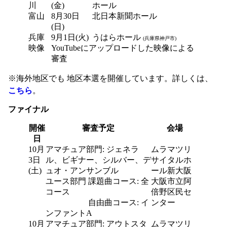
川
(金)
ホール
富山
8月30日
北日本新聞ホール
(日)
兵庫
9月1日(火)
うはらホール
(兵庫県神戸市)
映像
YouTubeにアップロードした映像による
審査
※海外地区でも 地区本選を開催しています。詳しくは、
こちら
。
ファイナル
開催
審査予定
会場
日
10月
アマチュア部門: ジェネラ
ムラマツリ
3日
ル、ビギナー、シルバー、デ
サイタルホ
(土)
ュオ・アンサンブル
ール新大阪
ユース部門 課題曲コース: 全
大阪市立阿
コース
倍野区民セ
自由曲コース: イ
ンター
ンファントA
10月
アマチュア部門: アウトスタ
ムラマツリ