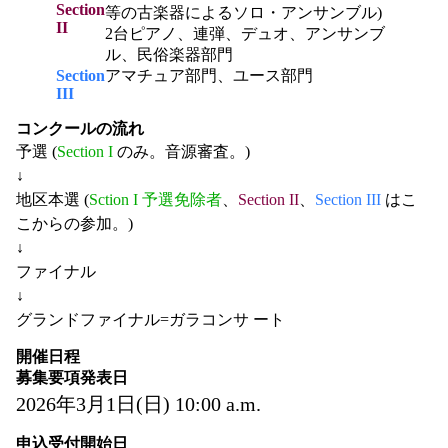
Section
等の古楽器によるソロ・アンサンブル)
II
2台ピアノ、連弾、デュオ、アンサンブ
ル、民俗楽器部門
Section
アマチュア部門、ユース部門
III
コンクールの流れ
予選 (
Section I
のみ。音源審査。)
↓
地区本選 (
Sction I 予選免除者
、
Section II
、
Section III
はこ
こからの参加。)
↓
ファイナル
↓
グランドファイナル=ガラコンサ ート
開催日程
募集要項発表日
2026年3月1日(日) 10:00 a.m.
申込受付開始日