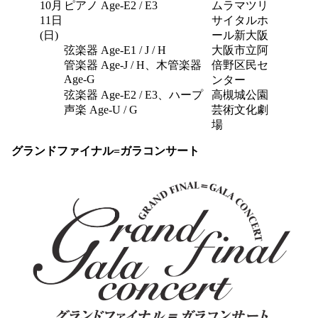
10月
ピアノ Age-E2 / E3
ムラマツリ
11日
サイタルホ
(日)
ール新大阪
弦楽器 Age-E1 / J / H
大阪市立阿
管楽器 Age-J / H、木管楽器
倍野区民セ
Age-G
ンター
弦楽器 Age-E2 / E3、ハープ
高槻城公園
声楽 Age-U / G
芸術文化劇
場
グランドファイナル=ガラコンサート