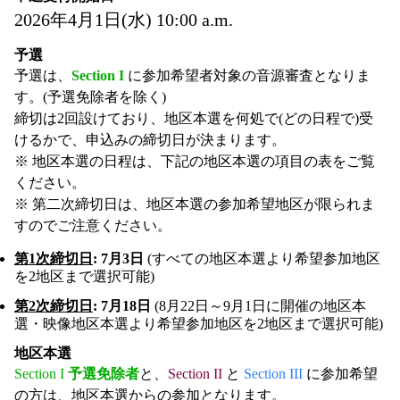
2026年4月1日(水) 10:00 a.m.
予選
予選は、
Section I
に参加希望者対象の音源審査となりま
す。(予選免除者を除く)
締切は2回設けており、地区本選を何処で(どの日程で)受
けるかで、申込みの締切日が決まります。
※ 地区本選の日程は、下記の地区本選の項目の表をご覧
ください。
※ 第二次締切日は、地区本選の参加希望地区が限られま
すのでご注意ください。
第1次締切日
: 7月3日
(すべての地区本選より希望参加地区
を2地区まで選択可能)
第2次締切日
: 7月18日
(8月22日～9月1日に開催の地区本
選・映像地区本選より希望参加地区を2地区まで選択可能)
地区本選
Section I
予選免除者
と、
Section II
と
Section III
に参加希望
の方は、地区本選からの参加となります。