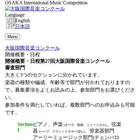
OSAKA International Music Competition
Language
English
日本語
Menu
大阪国際音楽コンクール
開催概要・日程
開催概要・日程
第27回大阪国際音楽コンクール
審査部門
大きく3つのセクションに分かれています。
楽器の種類や編成、年齢等で部門が分かれておりますの
で、募集要項をよくお読みの上、参加部門をお選びくださ
い。
参加条件を満たしていれば、複数部門へのお申込みも可能
です。
Section
ピアノ、声楽
、弦楽
(オペラ、歌曲、ミュージカル)
I
器
、管楽器部門
(ハープ、クラシックギター含む)
アーリーミュージック部門(チェンバロ