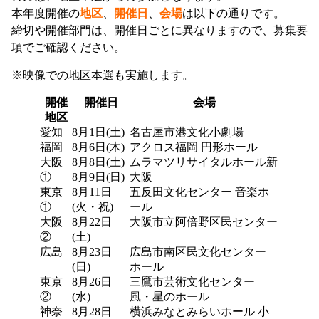
本年度開催の
地区
、
開催日
、
会場
は以下の通りです。
締切や開催部門は、開催日ごとに異なりますので、募集要
項でご確認ください。
※映像での地区本選も実施します。
開催
開催日
会場
地区
愛知
8月1日(土)
名古屋市港文化小劇場
福岡
8月6日(木)
アクロス福岡 円形ホール
大阪
8月8日(土)
ムラマツリサイタルホール新
①
8月9日(日)
大阪
東京
8月11日
五反田文化センター 音楽ホ
①
(火・祝)
ール
大阪
8月22日
大阪市立阿倍野区民センター
②
(土)
広島
8月23日
広島市南区民文化センター
(日)
ホール
東京
8月26日
三鷹市芸術文化センター
②
(水)
風・星のホール
神奈
8月28日
横浜みなとみらいホール 小