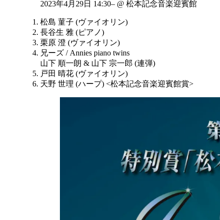
2023年4月29日 14:30– @ 松本記念音楽迎賓館
松島 菫子 (ヴァイオリン)
長谷生 雅 (ピアノ)
栗原 澄 (ヴァイオリン)
兄ーズ / Annies piano twins
山下 順一朗 & 山下 宗一郎 (連弾)
戸田 晴花 (ヴァイオリン)
天野 世理 (ハープ) <松本記念音楽迎賓館賞>