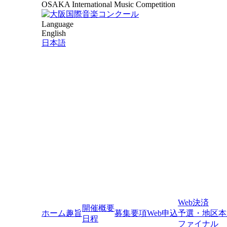
OSAKA International Music Competition
Language
English
日本語
Web決済
開催概要
ホーム
趣旨
募集要項
Web申込
予選・地区本
日程
ファイナル