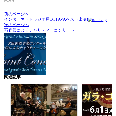
Events
投
前のページへ
稿
インターネットラジオ局OTTAVAゲスト出演!
ナ
次のページへ
ビ
審査員によるチャリティーコンサート
ゲ
ー
シ
ョ
ン
関連記事