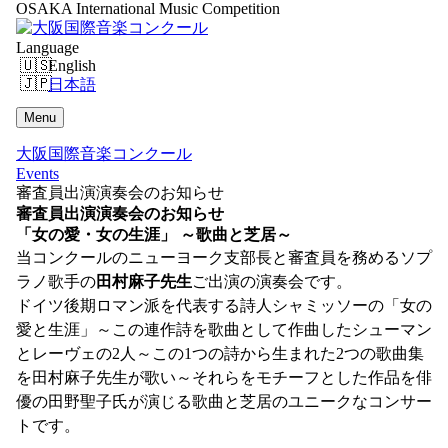
OSAKA International Music Competition
Language
English
日本語
Menu
大阪国際音楽コンクール
Events
審査員出演演奏会のお知らせ
審査員出演演奏会のお知らせ
「女の愛・女の生涯」 ～歌曲と芝居～
当コンクールのニューヨーク支部長と審査員を務めるソプ
ラノ歌手の
田村麻子先生
ご出演の演奏会です。
ドイツ後期ロマン派を代表する詩人シャミッソーの「女の
愛と生涯」～この連作詩を歌曲として作曲したシューマン
とレーヴェの2人～この1つの詩から生まれた2つの歌曲集
を田村麻子先生が歌い～それらをモチーフとした作品を俳
優の田野聖子氏が演じる歌曲と芝居のユニークなコンサー
トです。