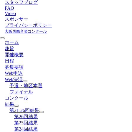
スタッフブログ
FAQ
Video
スポンサー
プライバシーポリシー
大阪国際音楽コンクール
ホーム
趣旨
開催概要
日程
募集要項
Web申込
Web決済
予選・地区本選
ファイナル
コンクール
結果
第21-26回結果
第26回結果
第25回結果
第24回結果