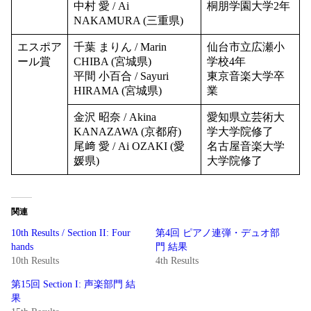
中村 愛 / Ai
桐朋学園大学2年
NAKAMURA (三重県)
エスポア
千葉 まりん / Marin
仙台市立広瀬小
ール賞
CHIBA (宮城県)
学校4年
平間 小百合 / Sayuri
東京音楽大学卒
HIRAMA (宮城県)
業
金沢 昭奈 / Akina
愛知県立芸術大
KANAZAWA (京都府)
学大学院修了
尾﨑 愛 / Ai OZAKI (愛
名古屋音楽大学
媛県)
大学院修了
関連
10th Results / Section II: Four
第4回 ピアノ連弾・デュオ部
hands
門 結果
10th Results
4th Results
第15回 Section I: 声楽部門 結
果