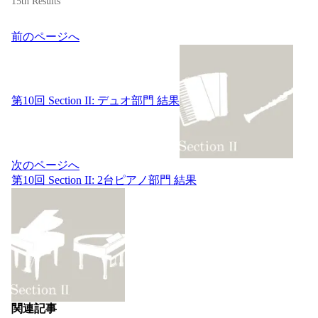
15th Results
投
前のページへ
稿
ナ
ビ
ゲ
第10回 Section II: デュオ部門 結果
ー
シ
ョ
ン
次のページへ
第10回 Section II: 2台ピアノ部門 結果
関連記事