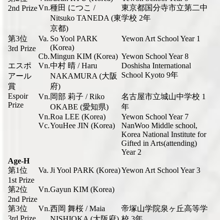
Vn.
種田 につこ /
東京都国分寺市立第二中
2nd Prize
Nitsuko TANEDA (東
学校 2年
京都)
第3位
Va.
So Yool PARK
Yewon Art School Year 1
(Korea)
3rd Prize
Cb.
Mingun KIM (Korea)
Yewon School Year 8
エスポ
Vn.
中村 晴 / Haru
Doshisha International
School Kyoto 9年
アール
NAKAMURA (大阪
賞
府)
Espoir
Vn.
岡部 莉子 / Riko
名古屋市立城山中学校 1
Prize
OKABE (愛知県)
年
Vn.
Roa LEE (Korea)
Yewon School Year 7
Vc.
YouHee JIN (Korea)
NanWoo Middle school,
Korea National Institute for
Gifted in Arts(attending)
Year 2
Age-H
第1位
Va.
Ji Yool PARK (Korea)
Yewon Art School Year 3
1st Prize
第2位
Vn.
Gayun KIM (Korea)
2nd Prize
第3位
Vn.
西岡 舞桜 / Maia
帝塚山学院泉ヶ丘高等学
3rd Prize
NISHIOKA (大阪府)
校 3年