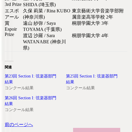
3rd Prize
SHIDA (埼玉県)
エスポ
久保 莉菜 / Rina KUBO
東京藝術大学音楽学部附
アール
(神奈川県)
属音楽高等学校 2年
賞
遠山 紗弥 / Saya
桐朋学園大学 3年
Espoir
TOYAMA (千葉県)
Prize
渡辺 沙羅 / Sara
桐朋学園大学 4年
WATANABE (神奈川
県)
関連
第23回 Section I: 弦楽器部門
第25回 Section I: 弦楽器部門
結果
結果
コンクール結果
コンクール結果
第26回 Section I: 弦楽器部門
結果
コンクール結果
投
前のページへ
稿