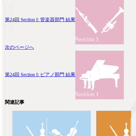
ナ
ビ
ゲ
第24回 Section I: 管楽器部門 結果
ー
シ
ョ
ン
次のページへ
第24回 Section I: ピアノ部門 結果
関連記事