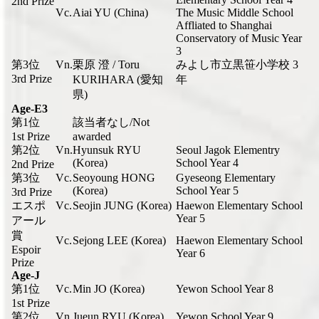
2nd Prize
Vc.
Aiai YU (China)
The Music Middle School
Affliated to Shanghai
Conservatory of Music Year
3
第3位
Vn.
栗原 澄 / Toru
みよし市立黒笹小学校 3
3rd Prize
KURIHARA (愛知
年
県)
Age-E3
第1位
該当者なし/Not
1st Prize
awarded
第2位
Vn.
Hyunsuk RYU
Seoul Jagok Elementry
(Korea)
School Year 4
2nd Prize
第3位
Vc.
Seoyoung HONG
Gyeseong Elementary
(Korea)
School Year 5
3rd Prize
エスポ
Vc.
Seojin JUNG (Korea)
Haewon Elementary School
Year 5
アール
賞
Vc.
Sejong LEE (Korea)
Haewon Elementary School
Espoir
Year 6
Prize
Age-J
第1位
Vc.
Min JO (Korea)
Yewon School Year 8
1st Prize
第2位
Vn.
Jueun RYU (Korea)
Yewon School Year 9