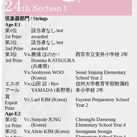
弦楽器部門 / Strings
Age-E1
第1位
該当者なし/not
1st Prize
awarded
第2位
該当者なし/not
2nd Prize
awarded
第3位
Vn.
勝浦 ほのか /
西宮市立安井小学校 2年
3rd Prize
Honoka KATSUURA
(兵庫県)
Vn.
Soohyeon WOO
Seoul Sinjung Elementary
(Korea)
School Year 2
エスポ
Vn.
山田 諒 / Ryo
信州大学教育学部附属松
アール
YAMADA (長野県)
本小学校 2年
賞
Vc.
Lael KIM (Korea)
Fayston Preparatory School
Espoir
Year 2
Prize
Age-E2
第1位
Vc.
Sunyule JUNG
CheongJu Daeseong
(Korea)
Elementary School Year 4
1st Prize
第2位
Vn.
Ahrin KIM (Korea)
Seongnam Jeongja
Elementary School Year 4