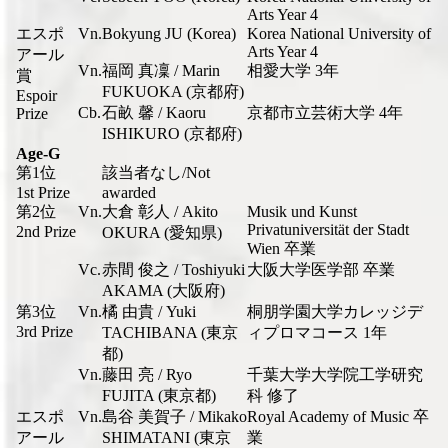
Arts Year 4
エスポ
Vn.
Bokyung JU (Korea)
Korea National University of
Arts Year 4
アール
Vn.
福岡 真凜 / Marin
相愛大学 3年
賞
FUKUOKA (京都府)
Espoir
Cb.
石畝 馨 / Kaoru
京都市立芸術大学 4年
Prize
ISHIKURO (京都府)
Age-G
第1位
該当者なし/Not
1st Prize
awarded
第2位
Vn.
大倉 彰人 / Akito
Musik und Kunst
Privatuniversität der Stadt
2nd Prize
OKURA (愛知県)
Wien 卒業
Vc.
赤間 俊之 / Toshiyuki
大阪大学医学部 卒業
AKAMA (大阪府)
第3位
Vn.
橘 由貴 / Yuki
桐朋学園大学カレッジデ
3rd Prize
TACHIBANA (東京
ィプロマコース 1年
都)
Vn.
藤田 亮 / Ryo
千葉大学大学院工学研究
FUJITA (東京都)
科 修了
エスポ
Vn.
島谷 美賀子 / Mikako
Royal Academy of Music 卒
アール
SHIMATANI (東京
業