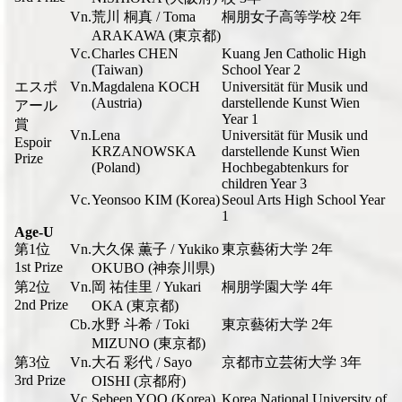
Vn.
荒川 桐真 / Toma
桐朋女子高等学校 2年
ARAKAWA (東京都)
Vc.
Charles CHEN
Kuang Jen Catholic High
(Taiwan)
School Year 2
エスポ
Vn.
Magdalena KOCH
Universität für Musik und
(Austria)
darstellende Kunst Wien
アール
Year 1
賞
Vn.
Lena
Universität für Musik und
Espoir
KRZANOWSKA
darstellende Kunst Wien
Prize
(Poland)
Hochbegabtenkurs for
children Year 3
Vc.
Yeonsoo KIM (Korea)
Seoul Arts High School Year
1
Age-U
第1位
Vn.
大久保 薫子 / Yukiko
東京藝術大学 2年
1st Prize
OKUBO (神奈川県)
第2位
Vn.
岡 祐佳里 / Yukari
桐朋学園大学 4年
2nd Prize
OKA (東京都)
Cb.
水野 斗希 / Toki
東京藝術大学 2年
MIZUNO (東京都)
第3位
Vn.
大石 彩代 / Sayo
京都市立芸術大学 3年
3rd Prize
OISHI (京都府)
Vc.
Sebeen YOO (Korea)
Korea National University of