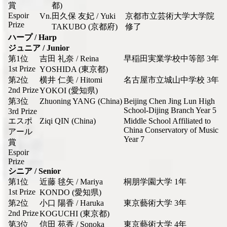
賞
都)
Espoir
Vn.
田久保 友妃 / Yuki
京都市立芸術大学大学院
Prize
TAKUBO (京都府)
修了
ハープ / Harp
ジュニア / Junior
第1位
吉田 礼奈 / Reina
早稲田実業学校中等部 3年
1st Prize
YOSHIDA (東京都)
第2位
横井 仁美 / Hitomi
名古屋市立城山中学校 3年
2nd Prize
YOKOI (愛知県)
第3位
Zhuoning YANG (China)
Beijing Chen Jing Lun High
School-Dijing Branch Year 5
3rd Prize
エスポ
Ziqi QIN (China)
Middle School Affiliated to
China Conservatory of Music
アール
Year 7
賞
Espoir
Prize
シニア / Senior
第1位
近藤 毬矢 / Mariya
桐朋学園大学 1年
1st Prize
KONDO (愛知県)
第2位
小口 陽香 / Haruka
東京藝術大学 3年
2nd Prize
KOGUCHI (東京都)
第3位
信田 苑香 / Sonoka
東京藝術大学 4年