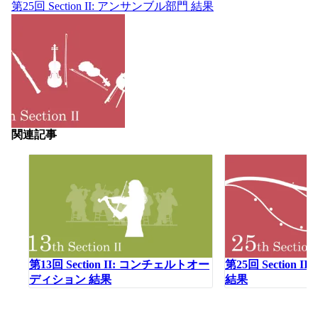
第25回 Section II: アンサンブル部門 結果
関連記事
第13回 Section II: コンチェルトオー
第25回 Section 
ディション 結果
結果