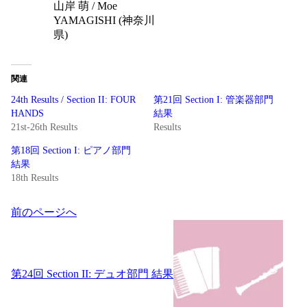
山岸 萌 / Moe
YAMAGISHI (神奈川
県)
関連
24th Results / Section II: FOUR
第21回 Section I: 管楽器部門
HANDS
結果
21st-26th Results
Results
第18回 Section I: ピアノ部門
結果
18th Results
投
前のページへ
稿
ナ
ビ
ゲ
第24回 Section II: デュオ部門 結果
ー
シ