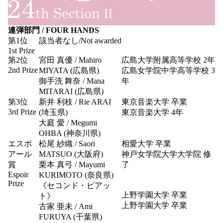
連弾部門 / FOUR HANDS
第1位
該当者なし/Not awarded
1st Prize
第2位
宮田 真優 / Mahiro
広島大学附属高等学校 2年
2nd Prize
MIYATA (広島県)
広島女学院中学高等学校 3
御手洗 舞奈 / Mana
年
MITARAI (広島県)
第3位
新井 利枝 / Rie ARAI
東京音楽大学 卒業
3rd Prize
(埼玉県)
東京音楽大学 4年
大庭 愛 / Megumi
OHBA (神奈川県)
エスポ
松尾 紗織 / Saori
相愛大学 卒業
アール
MATSUO (大阪府)
神戸女学院大学大学院 修
賞
栗本 真弓 / Mayumi
了
Espoir
KURIMOTO (奈良県)
Prize
《セコンド・ピアッ
上野学園大学 卒業
ト》
上野学園大学 卒業
古家 亜未 / Ami
FURUYA (千葉県)