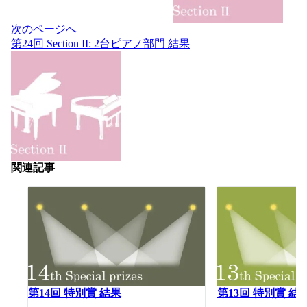
ョ
ン
次のページへ
第24回 Section II: 2台ピアノ部門 結果
関連記事
第14回 特別賞 結果
第13回 特別賞 結