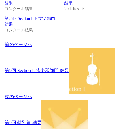
結果
結果
コンクール結果
20th Results
第25回 Section I: ピアノ部門
結果
コンクール結果
投
前のページへ
稿
ナ
ビ
ゲ
第9回 Section I: 弦楽器部門 結果
ー
シ
ョ
ン
次のページへ
第9回 特別賞 結果