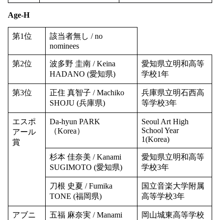
Age-H
第1位
該当者無し / no
nominees
第2位
波多野 圭南 / Keina
愛知県立明和高等
HADANO (愛知県)
学校1年
第3位
正住 真智子 / Machiko
兵庫県立明石西高
SHOJU (兵庫県)
等学校3年
エスポ
Da-hyun PARK
Seoul Art High
School Year
（Korea）
アール
1(Korea)
賞
杉本 佳奈美 / Kanami
愛知県立明和高等
SUGIMOTO (愛知県)
学校3年
刀根 史夏 / Fumika
国立音楽大学附属
TONE (福岡県)
高等学校3年
アブニ
五福 麻奈実 / Manami
岡山城東高等学校