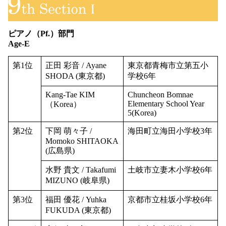
ピアノ（Pf.）部門
Age-E
第1位
正田 彩音 / Ayane
東京都青梅市立第五小
SHODA (東京都)
学校6年
Kang-Tae KIM
Chuncheon Bomnae
Elementary School Year
（Korea）
5(Korea)
第2位
下岡 萌々子 /
海田町立海田小学校3年
Momoko SHITAOKA
(広島県)
水野 貴文 / Takafumi
土岐市立妻木小学校6年
MIZUNO (岐阜県)
第3位
福田 優花 / Yuhka
京都市立桂坂小学校6年
FUKUDA (東京都)