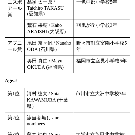
エスポ
髙須 太一郎 /
一色中部小学校5年
Taichiro TAKASU
アール
(愛知県)
賞
荒石 果穂 / Kaho
羽曳が丘小学校3年
ARAISHI (大阪府)
アブニ
尾田 奈々帆 / Nanaho
野々市町立富陽小学校5
ール賞
ODA (石川県）
年
奥田 真由 / Mayu
福岡市立室見小学校5年
OKUDA (福岡県)
Age-J
第1位
河村 総太 / Sota
市川市立大洲中学校3年
KAWAMURA (千葉
県）
第2位
該当者無し / no
nominees
第3位
藤本 紗也 / Saya
大阪市立茨田北中学校1