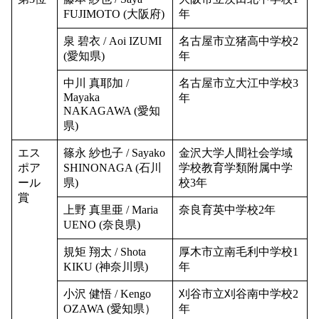
FUJIMOTO (大阪府)
年
泉 碧衣 / Aoi IZUMI
名古屋市立猪高中学校2
(愛知県)
年
中川 真耶加 /
名古屋市立大江中学校3
Mayaka
年
NAKAGAWA (愛知
県)
エス
篠永 紗也子 / Sayako
金沢大学人間社会学域
ポア
SHINONAGA (石川
学校教育学類附属中学
ール
県)
校3年
賞
上野 真里亜 / Maria
奈良育英中学校2年
UENO (奈良県)
規矩 翔太 / Shota
厚木市立南毛利中学校1
KIKU (神奈川県)
年
小沢 健悟 / Kengo
刈谷市立刈谷南中学校2
OZAWA (愛知県）
年