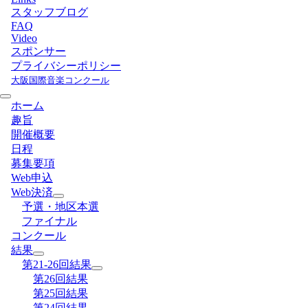
スタッフブログ
FAQ
Video
スポンサー
プライバシーポリシー
大阪国際音楽コンクール
ホーム
趣旨
開催概要
日程
募集要項
Web申込
Web決済
予選・地区本選
ファイナル
コンクール
結果
第21-26回結果
第26回結果
第25回結果
第24回結果