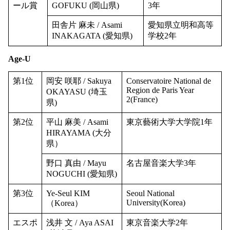
ール賞
GOFUKU (岡山県)
3年
田舎片 麻未 / Asami
愛知県立明和高等
INAKAGATA (愛知県)
学校2年
Age-U
第1位
岡安 咲耶 / Sakuya
Conservatoire National de
Region de Paris Year
OKAYASU (埼玉
2(France)
県)
第2位
平山 麻美 / Asami
東京藝術大学大学院1年
HIRAYAMA (大分
県）
野口 真由 / Mayu
名古屋音楽大学3年
NOGUCHI (愛知県)
第3位
Ye-Seul KIM
Seoul National
University(Korea)
（Korea）
エスポ
浅井 文 / Aya ASAI
東京音楽大学2年