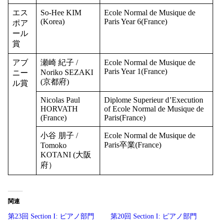
エス
So-Hee KIM
Ecole Normal de Musique de
(Korea)
Paris Year 6(France)
ポア
ール
賞
アブ
瀬崎 紀子 /
Ecole Normal de Musique de
Paris Year 1(France)
Noriko SEZAKI
ニー
(京都府)
ル賞
Nicolas Paul
Diplome Superieur d’Execution
HORVATH
of Ecole Normal de Musique de
(France)
Paris(France)
小谷 朋子 /
Ecole Normal de Musique de
Paris卒業(France)
Tomoko
KOTANI (大阪
府）
関連
第23回 Section I: ピアノ部門
第20回 Section I: ピアノ部門