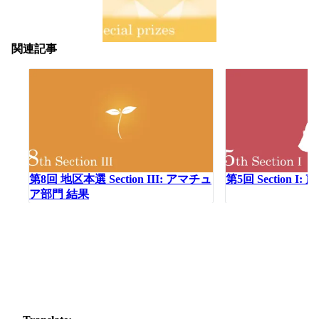
関連記事
第8回 地区本選 Section III: アマチュ
第5回 Section I
ア部門 結果