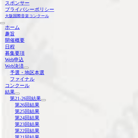
スポンサー
プライバシーポリシー
大阪国際音楽コンクール
ホーム
趣旨
開催概要
日程
募集要項
Web申込
Web決済
予選・地区本選
ファイナル
コンクール
結果
第21-26回結果
第26回結果
第25回結果
第24回結果
第23回結果
第22回結果
第21回結果