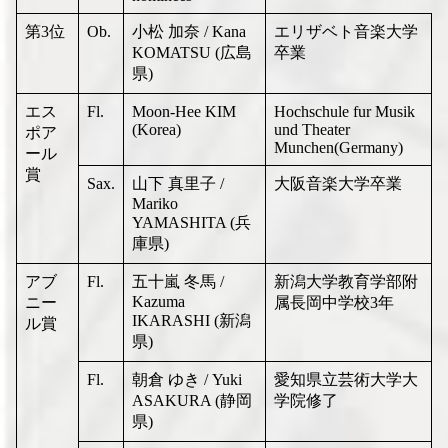
第3位
Ob.
小松 加奈 / Kana
エリザベト音楽大学
KOMATSU (広島
卒業
県)
エス
Fl.
Moon-Hee KIM
Hochschule fur Musik
(Korea)
und Theater
ポア
Munchen(Germany)
ール
賞
Sax.
山下 真里子 /
大阪音楽大学卒業
Mariko
YAMASHITA (兵
庫県)
アブ
Fl.
五十嵐 冬馬 /
新潟大学教育学部附
Kazuma
ニー
属長岡中学校3年
IKARASHI (新潟
ル賞
県)
Fl.
朝倉 ゆき / Yuki
愛知県立芸術大学大
ASAKURA (静岡
学院修了
県)