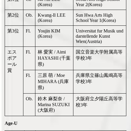
(Korea)
Year 2(Korea)
第2位
Ob.
Kwang-Il LEE
Sun Hwa Arts High
(Korea)
School Year 1(Korea)
第3位
Fl.
Youjin KIM
Universitat fur Musik und
(Korea)
darstellende Kunst
Wien(Austria)
エス
Fl.
林 愛実 / Aimi
国立音楽大学附属高等
ポア
HAYASHI (千葉
学校3年
ール
県)
賞
Fl.
三原 萌 / Moe
兵庫県立篠山鳳鳴高等
MIHARA (兵庫
学校3年
県)
Ob.
鈴木 麻梨奈 /
大阪府立夕陽丘高等学
Marina SUZUKI
校3年
(大阪府)
Age-U