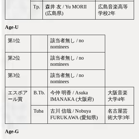
Tp.
森井 友 / Yu MORII
広島音楽高等
(広島県)
学校2年
Age-U
第1位
該当者無し / no
nominees
第2位
該当者無し / no
nominees
第3位
該当者無し / no
nominees
エスポア
B.Tb.
今仲 明香 / Asuka
大阪音楽
ール賞
IMANAKA (大阪府)
大学4年
Tuba
古川 信哉 / Nobuya
名古屋芸
FURUKAWA (愛知県)
術大学3年
Age-G