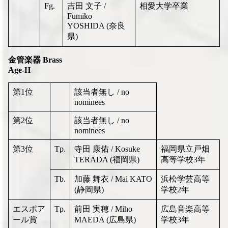
Fg.
吉田 文子 /
相愛大学卒業
Fumiko
YOSHIDA (奈良
県)
金管楽器 Brass
Age-H
第1位
該当者無し / no
nominees
第2位
該当者無し / no
nominees
第3位
Tp.
寺田 康佑 / Kosuke
福岡県立戸畑
TERADA (福岡県)
高等学校3年
Tb.
加藤 舞衣 / Mai KATO
浜松学芸高等
(静岡県)
学校2年
エスポア
Tp.
前田 実穂 / Miho
広島音楽高等
ール賞
MAEDA (広島県)
学校3年