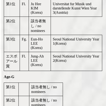
第1位
Fl.
Ju Hee
Universitat fur Musik und
KIM
darstellende Kunst Wien Year
(Korea)
3(Austria)
第2位
該当者無
し / no
nominees
第3位
Fg.
Eun-Ho
Seoul National University Year
LEE
1(Korea)
(Korea)
エスポ
Fl.
Jung-Ah
Seoul National University Year
LEE
2(Korea)
アール
(Korea)
賞
Age-G
第1位
該当者無し / no
nominees
第2位
該当者無し / no
nominees