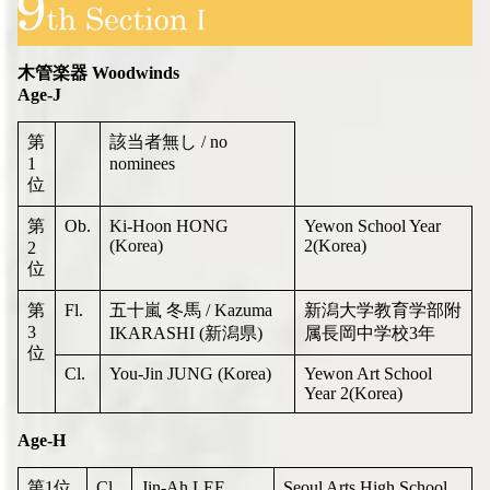
木管楽器 Woodwinds
Age-J
第
該当者無し / no
1
nominees
位
第
Ob.
Ki-Hoon HONG
Yewon School Year
(Korea)
2(Korea)
2
位
第
Fl.
五十嵐 冬馬 / Kazuma
新潟大学教育学部附
3
IKARASHI (新潟県)
属長岡中学校3年
位
Cl.
You-Jin JUNG (Korea)
Yewon Art School
Year 2(Korea)
Age-H
第1位
Cl.
Jin-Ah LEE
Seoul Arts High School