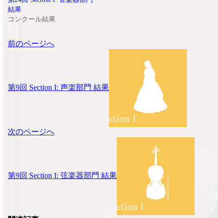
結果
コンクール結果
投
前のページへ
稿
ナ
ビ
ゲ
第9回 Section I: 声楽部門 結果
ー
シ
ョ
ン
次のページへ
第9回 Section I: 弦楽器部門 結果