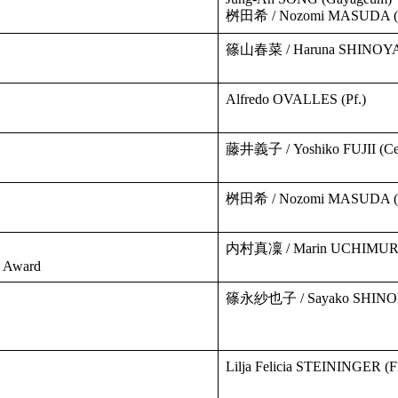
桝田希 / Nozomi MASUDA (
篠山春菜 / Haruna SHINOYA
Alfredo OVALLES (Pf.)
藤井義子 / Yoshiko FUJII (Ce
桝田希 / Nozomi MASUDA (
内村真凜 / Marin UCHIMURA 
l Award
篠永紗也子 / Sayako SHINON
Lilja Felicia STEININGER (Fl