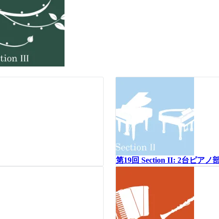
第19回 Section II: 2台ピア