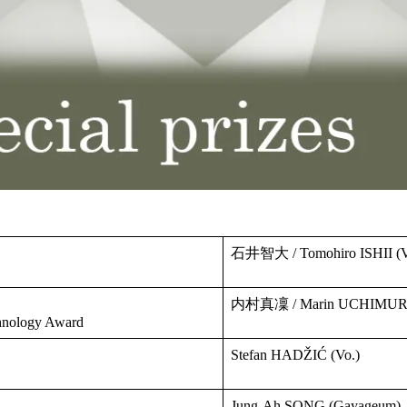
石井智大 / Tomohiro ISHII (V
内村真凜 / Marin UCHIMURA 
chnology Award
Stefan HADŽIĆ (Vo.)
Jung-Ah SONG (Gayageum)