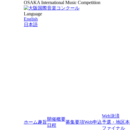
OSAKA International Music Competition
Language
English
日本語
Web決済
開催概要
ホーム
趣旨
募集要項
Web申込
予選・地区本
日程
ファイナル