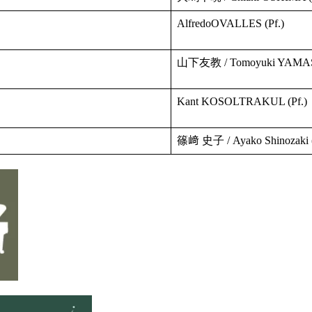
AlfredoOVALLES (Pf.)
山下友教 / Tomoyuki YAMAS
Kant KOSOLTRAKUL (Pf.)
篠﨑 史子 / Ayako Shinozak