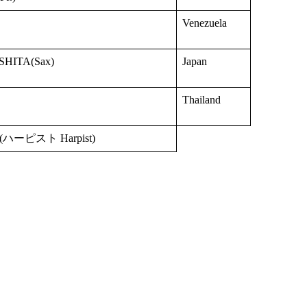
Venezuela
HITA(Sax)
Japan
Thailand
i (ハーピスト Harpist)