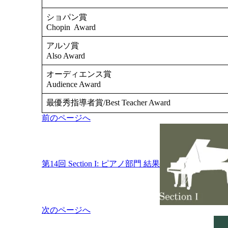
ショパン賞
Chopin Award
アルソ賞
Also Award
オーディエンス賞
Audience Award
最優秀指導者賞/Best Teacher Award
投
前のページへ
稿
ナ
ビ
ゲ
第14回 Section I: ピアノ部門 結果
ー
シ
ョ
ン
次のページへ