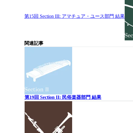
第15回 Section III: アマチュア・ユース部門 結果
関連記事
第19回 Section II: 民俗楽器部門 結果