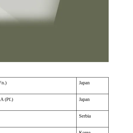
n.)
Japan
(Pf.)
Japan
Serbia
Korea