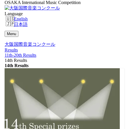
OSAKA International Music Competition
Language
English
日本語
Menu
大阪国際音楽コンクール
Results
11th-20th Results
14th Results
14th Results