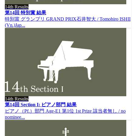
14th Results
第14回 特別賞 結果
特別賞 グランプリ GRAND PRIX石井智大 / Tomohiro ISHII
(Vn.)Jap...
14th Results
第14回 Section I: ピアノ部門 結果
ピアノ（Pf.）部門 Age-E1 第1位 1st Prize 該当者無し / no
nominee...