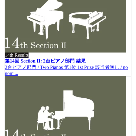
14th Results
第14回 Section II: 2台ピアノ部門 結果
2台ピアノ部門 / Two Pianos 第1位 1st Prize 該当者無し / no
nomi...