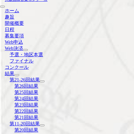
ホーム
趣旨
開催概要
日程
募集要項
Web申込
Web決済
予選・地区本選
ファイナル
コンクール
結果
第21-26回結果
第26回結果
第25回結果
第24回結果
第23回結果
第22回結果
第21回結果
第11-20回結果
第20回結果