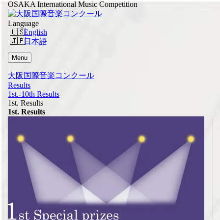
OSAKA International Music Competition
Language
English
日本語
Menu
大阪国際音楽コンクール
Results
1st.-10th Results
1st. Results
1st. Results