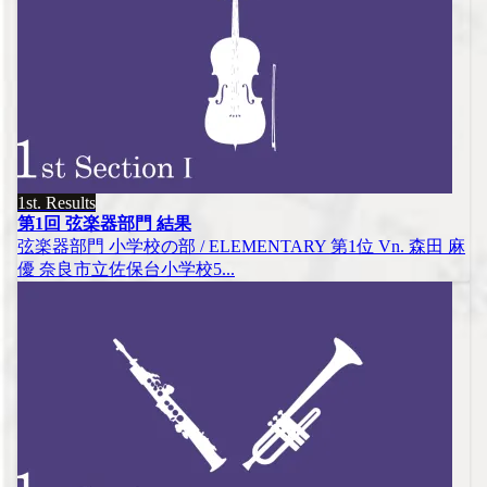
1st. Results
第1回 弦楽器部門 結果
弦楽器部門 小学校の部 / ELEMENTARY 第1位 Vn. 森田 麻
優 奈良市立佐保台小学校5...