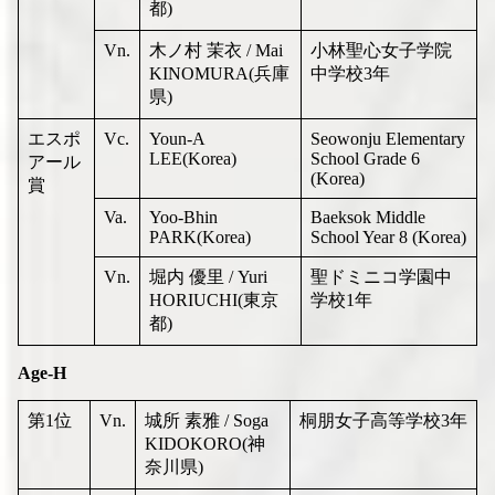
都)
Vn.
木ノ村 茉衣 / Mai
小林聖心女子学院
KINOMURA(兵庫
中学校3年
県)
エスポ
Vc.
Youn-A
Seowonju Elementary
LEE(Korea)
School Grade 6
アール
(Korea)
賞
Va.
Yoo-Bhin
Baeksok Middle
PARK(Korea)
School Year 8 (Korea)
Vn.
堀内 優里 / Yuri
聖ドミニコ学園中
HORIUCHI(東京
学校1年
都)
Age-H
第1位
Vn.
城所 素雅 / Soga
桐朋女子高等学校3年
KIDOKORO(神
奈川県)