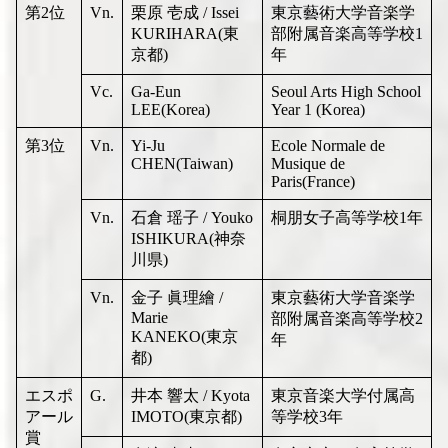
第2位
Vn.
栗原 壱成 / Issei
東京藝術大学音楽学
KURIHARA(東
部附属音楽高等学校1
京都)
年
Vc.
Ga-Eun
Seoul Arts High School
LEE(Korea)
Year 1 (Korea)
第3位
Vn.
Yi-Ju
Ecole Normale de
CHEN(Taiwan)
Musique de
Paris(France)
Vn.
石倉 瑶子 / Youko
桐朋女子高等学校1年
ISHIKURA(神奈
川県)
Vn.
金子 眞理繪 /
東京藝術大学音楽学
Marie
部附属音楽高等学校2
KANEKO(東京
年
都)
エスポ
G.
井本 響太 / Kyota
東京音楽大学付属高
アール
IMOTO(東京都)
等学校3年
賞