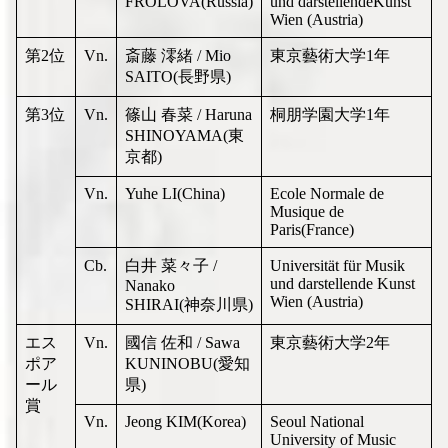
FROLOVA(Russia)
und darstellendeKunst
Wien (Austria)
第2位
Vn.
斎藤 澪緒 / Mio
東京藝術大学1年
SAITO(長野県)
第3位
Vn.
篠山 春菜 / Haruna
桐朋学園大学1年
SHINOYAMA(東
京都)
Vn.
Yuhe LI(China)
Ecole Normale de
Musique de
Paris(France)
Cb.
白井 菜々子 /
Universität für Musik
und darstellende Kunst
Nanako
Wien (Austria)
SHIRAI(神奈川県)
エス
Vn.
國信 佐和 / Sawa
東京藝術大学2年
ポア
KUNINOBU(愛知
ール
県)
賞
Vn.
Jeong KIM(Korea)
Seoul National
University of Music