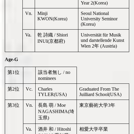
Year 2(Korea)
Vn.
Minji
Seoul National
KWON(Korea)
University Seminor
(Korea)
Va.
乾 詩織 / Shiori
Universität für Musik
und darstellende Kunst
INUI(京都府)
Wien 2年 (Austria)
Age-G
第1位
該当者無し / no
nominees
第2位
Vc.
Charles
Graduated From The
TYLER(USA)
Juilliard School(USA)
第3位
Vn.
長島 萌 / Moe
東京藝術大学3年
NAGASHIMA(埼
玉県)
Va.
酒井 和 / Hitoshi
相愛大学卒業