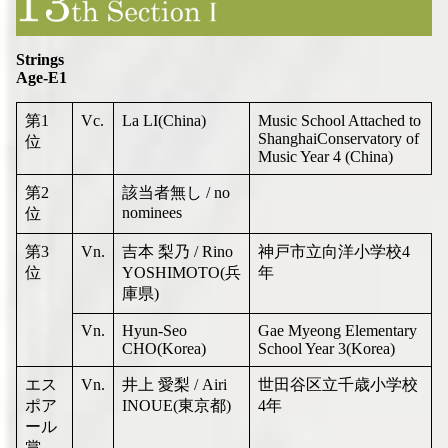
Strings
Age-E1
第1
Vc.
La LI(China)
Music School Attached to
ShanghaiConservatory of
位
Music Year 4 (China)
第2
該当者無し / no
nominees
位
第3
Vn.
吉本 梨乃 / Rino
神戸市立向洋小学校4
位
YOSHIMOTO(兵
年
庫県)
Vn.
Hyun-Seo
Gae Myeong Elementary
CHO(Korea)
School Year 3(Korea)
エス
Vn.
井上 愛梨 / Airi
世田谷区立千歳小学校
ポア
INOUE(東京都)
4年
ール
賞