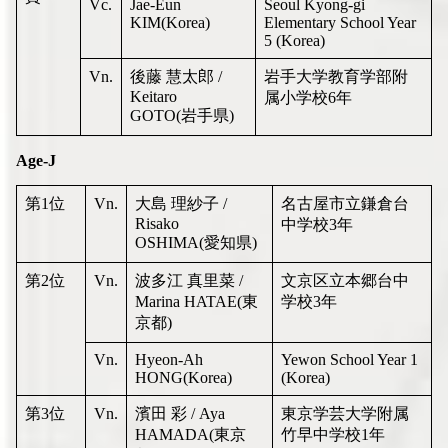
Vc.
Jae-Eun
Seoul Kyong-gi
KIM(Korea)
Elementary School Year
5 (Korea)
Vn.
後藤 慧太郎 /
岩手大学教育学部附
Keitaro
属小学校6年
GOTO(岩手県)
Age-J
第1位
Vn.
大島 理紗子 /
名古屋市立鎌倉台
Risako
中学校3年
OSHIMA(愛知県)
第2位
Vn.
波多江 真里菜 /
文京区立本郷台中
Marina HATAE(東
学校3年
京都)
Vn.
Hyeon-Ah
Yewon School Year 1
HONG(Korea)
(Korea)
第3位
Vn.
濱田 彩 / Aya
東京学芸大学附属
HAMADA(東京
竹早中学校1年