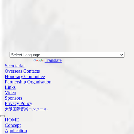
Powered by
Translate
Secretariat
Overseas Contacts
Honorary Committee
Partnership Organisation
Links
Video
Sponsors
Privacy Policy
大阪国際音楽コンクール
HOME
Concept
Application