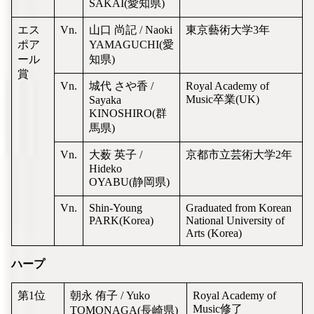
SAKAI(愛知県)
エス
Vn.
山口 尚記 / Naoki
東京藝術大学3年
ポア
YAMAGUCHI(愛
ール
知県)
賞
Vn.
城代 さや香 /
Royal Academy of
Music卒業(UK)
Sayaka
KINOSHIRO(群
馬県)
Vn.
大薮 英子 /
京都市立芸術大学2年
Hideko
OYABU(静岡県)
Vn.
Shin-Young
Graduated from Korean
PARK(Korea)
National University of
Arts (Korea)
ハープ
第1位
朝永 侑子 / Yuko
Royal Academy of
Music修了
TOMONAGA(長崎県)