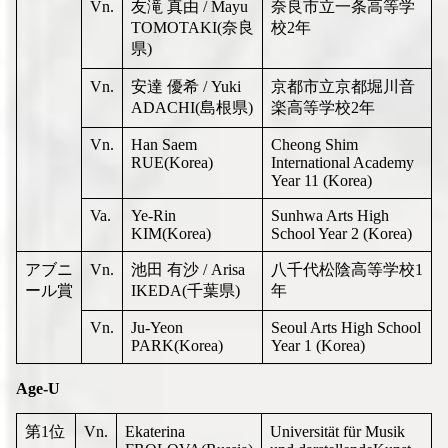
Vn.
友滝 真由 / Mayu
奈良市立一条高等学
TOMOTAKI(奈良
校2年
県)
Vn.
安達 優希 / Yuki
京都市立京都堀川音
ADACHI(島根県)
楽高等学校2年
Vn.
Han Saem
Cheong Shim
RUE(Korea)
International Academy
Year 11 (Korea)
Va.
Ye-Rin
Sunhwa Arts High
KIM(Korea)
School Year 2 (Korea)
アブニ
Vn.
池田 有沙 / Arisa
八千代松陰高等学校1
ール賞
IKEDA(千葉県)
年
Vn.
Ju-Yeon
Seoul Arts High School
PARK(Korea)
Year 1 (Korea)
Age-U
第1位
Vn.
Ekaterina
Universität für Musik