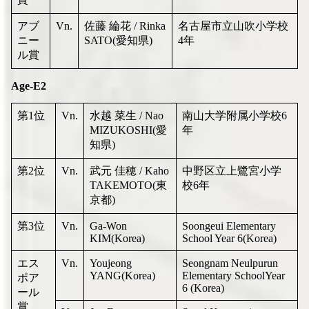
アブ
Vn.
佐藤 綸花 / Rinka
名古屋市立山吹小学校
ニー
SATO(愛知県)
4年
ル賞
Age-E2
第1位
Vn.
水越 菜生 / Nao
南山大学附属小学校6
MIZUKOSHI(愛
年
知県)
第2位
Vn.
武元 佳穂 / Kaho
中野区立上鷺宮小学
TAKEMOTO(東
校6年
京都)
第3位
Vn.
Ga-Won
Soongeui Elementary
KIM(Korea)
School Year 6(Korea)
エス
Vn.
Youjeong
Seongnam Neulpurun
YANG(Korea)
Elementary SchoolYear
ポア
6 (Korea)
ール
賞