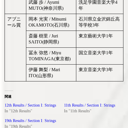
武藤 歩 / Ayumi
洗足学園音楽大学4
MUTO(神奈川県)
年
アブニ
岡本 光実 / Mitsumi
石川県立金沢錦丘高
ール賞
OKAMOTO(石川県)
等学校3年
斎藤 樹里 / Juri
東京藝術大学1年
SAITO(静岡県)
冨永 弥悠 / Miyu
国立音楽大学1年
TOMINAGA(東京都)
伊藤 舞梨 / Mari
東京音楽大学3年
ITO(山形県)
関連
12th Results / Section I: Strings
11th Results / Section I: Strings
In "12th Results"
In "11th Results"
19th Results / Section I: Strings
In "19th Results"