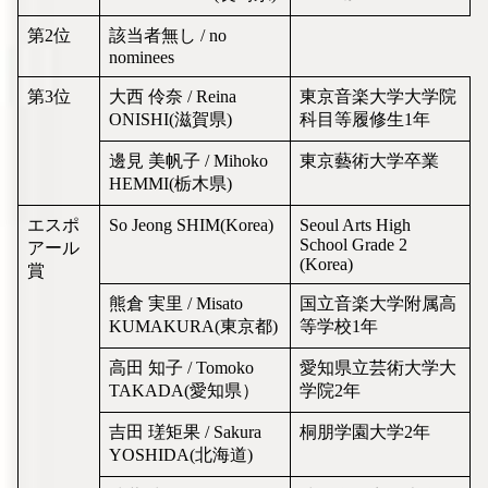
第2位
該当者無し / no
nominees
第3位
大西 伶奈 / Reina
東京音楽大学大学院
ONISHI(滋賀県)
科目等履修生1年
邊見 美帆子 / Mihoko
東京藝術大学卒業
HEMMI(栃木県)
エスポ
So Jeong SHIM(Korea)
Seoul Arts High
School Grade 2
アール
(Korea)
賞
熊倉 実里 / Misato
国立音楽大学附属高
KUMAKURA(東京都)
等学校1年
高田 知子 / Tomoko
愛知県立芸術大学大
TAKADA(愛知県）
学院2年
吉田 瑳矩果 / Sakura
桐朋学園大学2年
YOSHIDA(北海道)