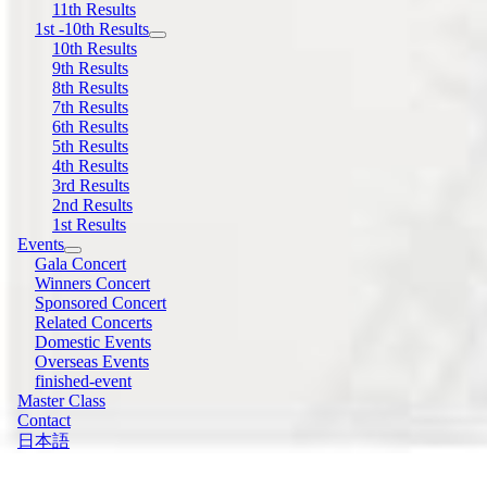
11th Results
1st -10th Results
10th Results
9th Results
8th Results
7th Results
6th Results
5th Results
4th Results
3rd Results
2nd Results
1st Results
Events
Gala Concert
Winners Concert
Sponsored Concert
Related Concerts
Domestic Events
Overseas Events
finished-event
Master Class
Contact
日本語