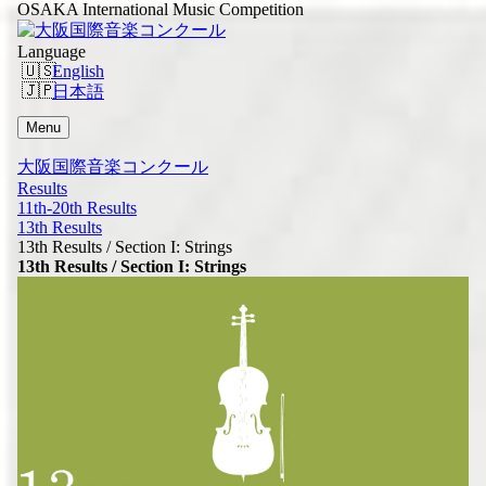
OSAKA International Music Competition
Language
English
日本語
Menu
大阪国際音楽コンクール
Results
11th-20th Results
13th Results
13th Results / Section I: Strings
13th Results / Section I: Strings