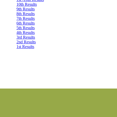
10th Results
9th Results
8th Results
7th Results
6th Results
5th Results
4th Results
3rd Results
2nd Results
1st Results