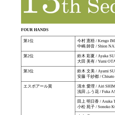
FOUR HANDS
第1位
今村 憲梧 / Kengo 
中嶋 師音 / Shion 
第2位
鈴木 彩夏 / Ayaka S
大田 美有 / Yumi O
第3位
鈴木 文美 / Ayami S
安藤 千紗都 / Chisat
エスポアール賞
清水 愛理 / Airi SH
浅田 ふう花 / Fuka 
田上 明日香 / Asuka
小松 苑子 / Sonoko