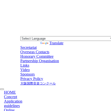
Powered by
Translate
Secretariat
Overseas Contacts
Honorary Committee
Partnership Organisation
Links
Video
Sponsors
Privacy Policy
大阪国際音楽コンクール
HOME
Concept
Application
guidelines
Online