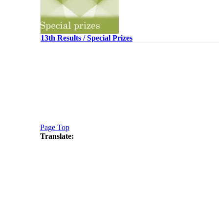
13th Results / Special Prizes
Page Top
Translate: