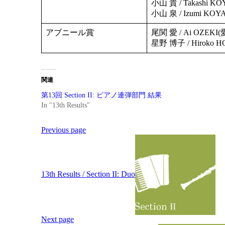
小山 貴 / Takashi 
小山 泉 / Izumi KO
アブニール賞
尾関 愛 / Ai OZEKI
星野 博子 / Hiroko 
関連
第13回 Section II: ピアノ連弾部門 結果
In "13th Results"
Post
Previous page
navigation
13th Results / Section II: Duo
Next page