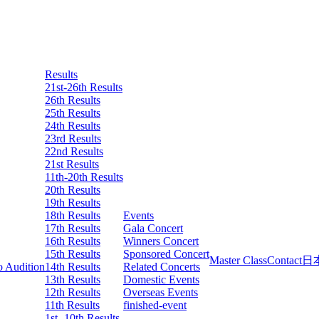
Results
21st-26th Results
26th Results
25th Results
24th Results
23rd Results
22nd Results
21st Results
11th-20th Results
20th Results
19th Results
18th Results
Events
17th Results
Gala Concert
16th Results
Winners Concert
15th Results
Sponsored Concert
日
Master Class
Contact
o Audition
14th Results
Related Concerts
13th Results
Domestic Events
12th Results
Overseas Events
11th Results
finished-event
1st -10th Results