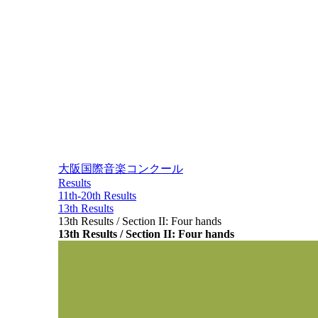
大阪国際音楽コンクール
Results
11th-20th Results
13th Results
13th Results / Section II: Four hands
13th Results / Section II: Four hands