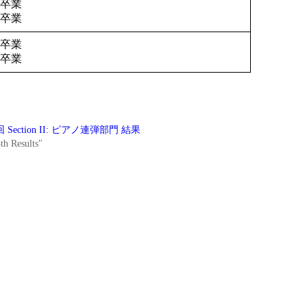
卒業
卒業
卒業
卒業
回 Section II: ピアノ連弾部門 結果
th Results"