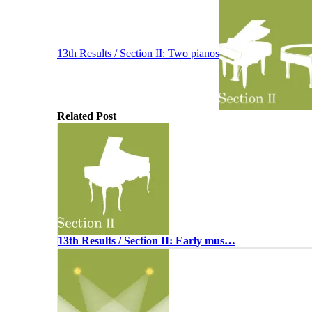
13th Results / Section II: Two pianos
Related Post
13th Results / Section II: Early mus…