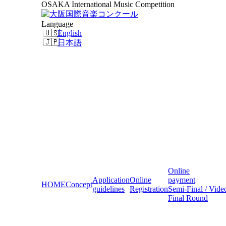
OSAKA International Music Competition
Language
English
日本語
Online
Application
Online
payment
HOME
Concept
guidelines
Registration
Semi-Final / Vide
Final Round