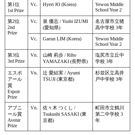
第1位
Vc.
Hyeri JO (Korea)
Yewon Middle
School Year 2
1st Prize
第2位
Vc.
泉 優志 / Yushi IZUMI
名古屋市立猪
2nd
(愛知県)
高中学校 3年
Prize
Vc.
Gaeun LIM (Korea)
Yewon Middle
School Year 2
第3位
Vn.
山崎 莉歩 / Riho
塩尻市立丘中
3rd Prize
YAMAZAKI (長野県)
学校 3年
エスポ
Vn.
辻 愛結実 / Ayumi
杉並区立高井
アール
TSUJI (東京都)
戸中学校 3年
賞
Espoir
Prize
アブニ
Vn.
佐々木 つくし /
町田市立鶴川
ール賞
Tsukushi SASAKI (東
第二中学校 3
Avenir
京都)
年
Prize