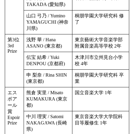
TAKADA (愛知県)
山口 弓乃 / Yumino
桐朋学園大学研究科 修
YAMAGUCHI (神奈
了
川県)
第3位
浅野 華 / Hana
東京藝術大学音楽学部
3rd
ASANO (東京都)
附属音楽高等学校 2年
Prize
伝宝 結希 / Yuki
木津川市立州見台小学
DENPOU (京都府)
校 4年
申 梨奈 / Rina SHIN
桐朋学園大学研究科 卒
(東京都)
業
エス
熊倉 実里 / Misato
国立音楽大学 1年
ポア
KUMAKURA (東京
ール
都)
賞
中川 理実 / Satomi
東京音楽大学大学院科
Espoir
Prize
NAKAGAWA (長崎
目等履修生 1年
県)