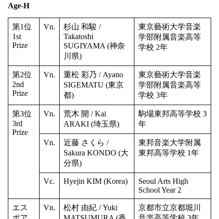
Age-H
第1位
Vn.
杉山 和駿 /
東京藝術大学音楽
1st
Takatoshi
学部附属音楽高等
Prize
SUGIYAMA (神奈
学校 2年
川県)
第2位
Vn.
重松 彩乃 / Ayano
東京藝術大学音楽
2nd
SIGEMATU (東京
学部附属音楽高等
Prize
都)
学校 3年
第3位
Vn.
荒木 開 / Kai
駒場東邦高等学校 3
3rd
ARAKI (埼玉県)
年
Prize
Vn.
近藤 さくら /
東邦音楽大学附属
Sakura KONDO (大
東邦高等学校 1年
分県)
Vc.
Hyejin KIM (Korea)
Seoul Arts High
School Year 2
エス
Vn.
松村 由紀 / Yuki
京都市立京都堀川
ポア
MATSUMURA (香
音楽高等学校 3年