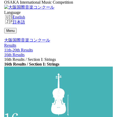
OSAKA International Music Competition
Language
English
日本語
Menu
大阪国際音楽コンクール
Results
11th-20th Results
16th Results
16th Results / Section I: Strings
16th Results / Section I: Strings