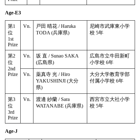
Age-E3
第1
Vn.
戸田 晴花 / Haruka
尼崎市武庫東小学
位
TODA (兵庫県)
校 5年
1st
Prize
第2
Vn.
坂 直 / Sunao SAKA
広島市立牛田新町
位
(広島県)
小学校 6年
2nd
Prize
Vn.
薬真寺 光 / Hiro
大分大学教育学部
YAKUSHINJI (大分
付属小学校 6年
県)
第3
Vn.
渡邊 紗蘭 / Sara
西宮市立大社小学
位
WATANABE (兵庫県)
校 5年
3rd
Prize
Age-J