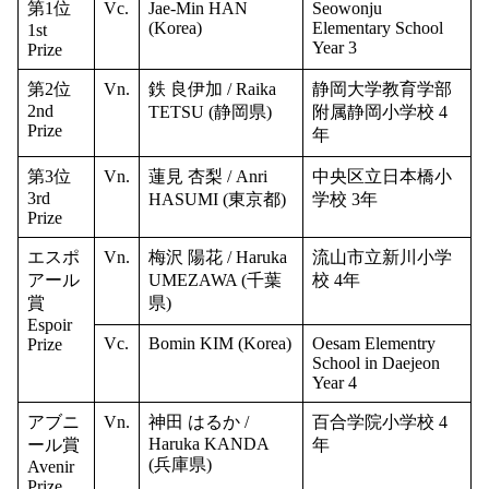
第1位
Vc.
Jae-Min HAN
Seowonju
(Korea)
Elementary School
1st
Year 3
Prize
第2位
Vn.
鉄 良伊加 / Raika
静岡大学教育学部
2nd
TETSU (静岡県)
附属静岡小学校 4
Prize
年
第3位
Vn.
蓮見 杏梨 / Anri
中央区立日本橋小
3rd
HASUMI (東京都)
学校 3年
Prize
エスポ
Vn.
梅沢 陽花 / Haruka
流山市立新川小学
アール
UMEZAWA (千葉
校 4年
賞
県)
Espoir
Vc.
Bomin KIM (Korea)
Oesam Elementry
Prize
School in Daejeon
Year 4
アブニ
Vn.
神田 はるか /
百合学院小学校 4
Haruka KANDA
ール賞
年
(兵庫県)
Avenir
Prize