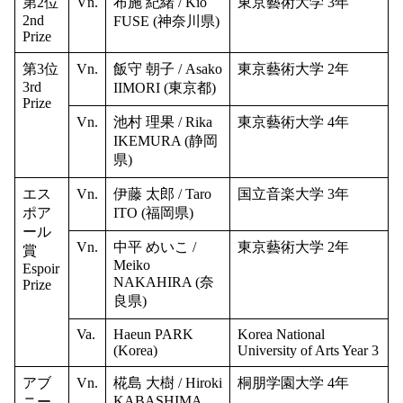
第2位
Vn.
布施 紀緒 / Kio
東京藝術大学 3年
2nd
FUSE (神奈川県)
Prize
第3位
Vn.
飯守 朝子 / Asako
東京藝術大学 2年
3rd
IIMORI (東京都)
Prize
Vn.
池村 理果 / Rika
東京藝術大学 4年
IKEMURA (静岡
県)
エス
Vn.
伊藤 太郎 / Taro
国立音楽大学 3年
ポア
ITO (福岡県)
ール
Vn.
中平 めいこ /
東京藝術大学 2年
賞
Meiko
Espoir
NAKAHIRA (奈
Prize
良県)
Va.
Haeun PARK
Korea National
(Korea)
University of Arts Year 3
アブ
Vn.
椛島 大樹 / Hiroki
桐朋学園大学 4年
KABASHIMA
ニー