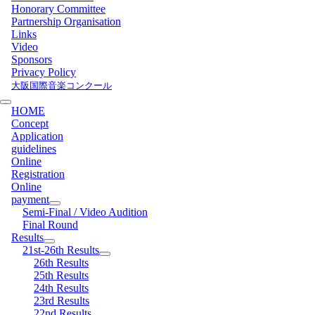
Honorary Committee
Partnership Organisation
Links
Video
Sponsors
Privacy Policy
大阪国際音楽コンクール
HOME
Concept
Application
guidelines
Online
Registration
Online
payment
Semi-Final / Video Audition
Final Round
Results
21st-26th Results
26th Results
25th Results
24th Results
23rd Results
22nd Results