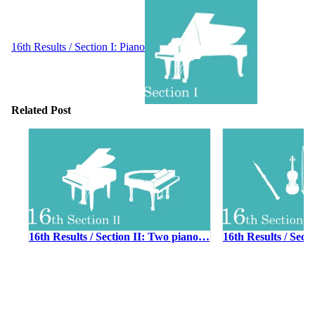
16th Results / Section I: Piano
Related Post
16th Results / Section II: Two piano…
16th Results / Sect