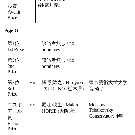
(神奈川県)
ル賞
Avenir
Prize
Age-G
第1位
該当者無し / no
1st Prize
nominees
第2位
該当者無し / no
2nd
nominees
Prize
第3位
Vn.
鶴野 紘之 / Hiroyuki
東京藝術大学大学
3rd
TSURUNO (栃木県)
院 修了
Prize
エスポ
Vc.
堀江 牧生 / Makio
Moscow
Tchaikovsky
アール
HORIE (大阪府)
Conservatory 4年
賞
Espoir
Prize