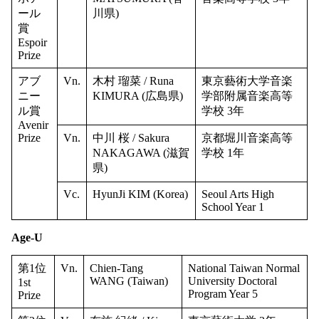
ール
川県)
賞
Espoir
Prize
アブ
Vn.
木村 瑠菜 / Runa
東京藝術大学音楽
ニー
KIMURA (広島県)
学部附属音楽高等
ル賞
学校 3年
Avenir
Prize
Vn.
中川 桜 / Sakura
京都堀川音楽高等
NAKAGAWA (滋賀
学校 1年
県)
Vc.
HyunJi KIM (Korea)
Seoul Arts High
School Year 1
Age-U
第1位
Vn.
Chien-Tang
National Taiwan Normal
WANG (Taiwan)
University Doctoral
1st
Program Year 5
Prize