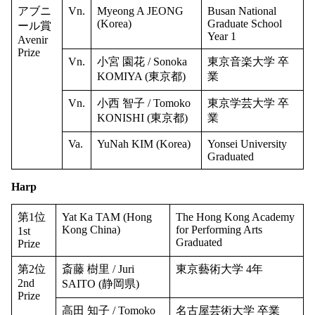
アブニ
Vn.
Myeong A JEONG
Busan National
(Korea)
Graduate School
ール賞
Year 1
Avenir
Prize
Vn.
小宮 園花 / Sonoka
東京音楽大学 卒
KOMIYA (東京都)
業
Vn.
小西 智子 / Tomoko
東京学芸大学 卒
KONISHI (東京都)
業
Va.
YuNah KIM (Korea)
Yonsei University
Graduated
Harp
第1位
Yat Ka TAM (Hong
The Hong Kong Academy
Kong China)
for Performing Arts
1st
Graduated
Prize
第2位
斎藤 樹里 / Juri
東京藝術大学 4年
2nd
SAITO (静岡県)
Prize
高田 知子 / Tomoko
名古屋芸術大学 卒業