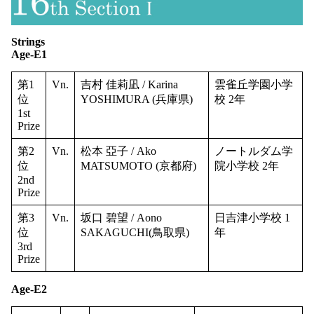
Strings
Age-E1
第1
Vn.
吉村 佳莉凪 / Karina
雲雀丘学園小学
位
YOSHIMURA (兵庫県)
校 2年
1st
Prize
第2
Vn.
松本 亞子 / Ako
ノートルダム学
位
MATSUMOTO (京都府)
院小学校 2年
2nd
Prize
第3
Vn.
坂口 碧望 / Aono
日吉津小学校 1
位
SAKAGUCHI(鳥取県)
年
3rd
Prize
Age-E2