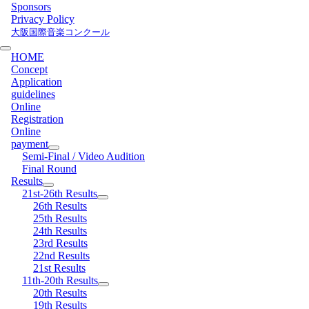
Sponsors
Privacy Policy
大阪国際音楽コンクール
HOME
Concept
Application
guidelines
Online
Registration
Online
payment
Semi-Final / Video Audition
Final Round
Results
21st-26th Results
26th Results
25th Results
24th Results
23rd Results
22nd Results
21st Results
11th-20th Results
20th Results
19th Results