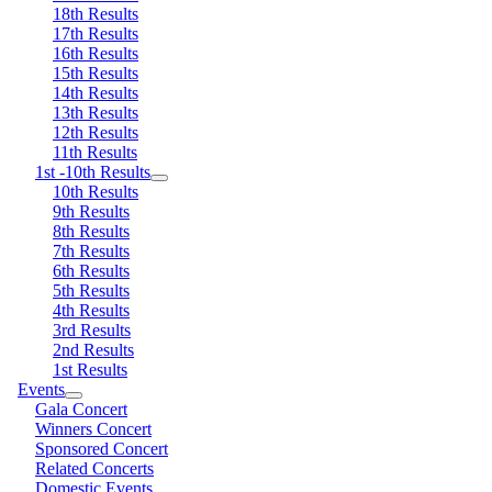
18th Results
17th Results
16th Results
15th Results
14th Results
13th Results
12th Results
11th Results
1st -10th Results
10th Results
9th Results
8th Results
7th Results
6th Results
5th Results
4th Results
3rd Results
2nd Results
1st Results
Events
Gala Concert
Winners Concert
Sponsored Concert
Related Concerts
Domestic Events