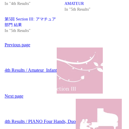
In "4th Results"
AMATEUR
In "5th Results"
第5回 Section III: アマチュア
部門 結果
In "5th Results"
Post
Previous page
navigation
4th Results / Amateur_Infant
Next page
4th Results / PIANO Four Hands, Duo