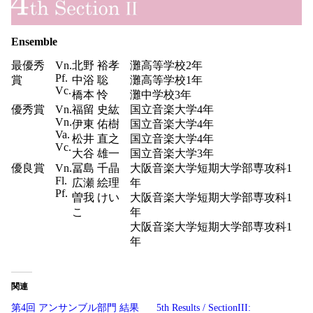
Ensemble
最優秀
Vn.
北野 裕孝
灘高等学校2年
Pf.
賞
中浴 聡
灘高等学校1年
Vc.
橋本 怜
灘中学校3年
優秀賞
Vn.
福留 史紘
国立音楽大学4年
Vn.
伊東 佑樹
国立音楽大学4年
Va.
松井 直之
国立音楽大学4年
Vc.
大谷 雄一
国立音楽大学3年
優良賞
Vn.
冨島 千晶
大阪音楽大学短期大学部専攻科1
Fl.
広瀬 絵理
年
Pf.
曽我 けい
大阪音楽大学短期大学部専攻科1
こ
年
大阪音楽大学短期大学部専攻科1
年
関連
第4回 アンサンブル部門 結果
5th Results / SectionIII: