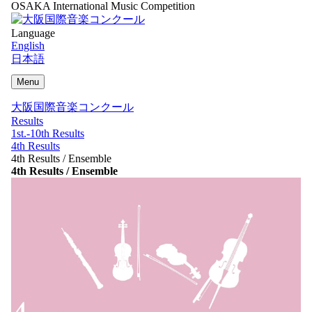
OSAKA International Music Competition
Language
English
日本語
Menu
大阪国際音楽コンクール
Results
1st.-10th Results
4th Results
4th Results / Ensemble
4th Results / Ensemble