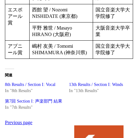
エスポ
西館 望 / Nozomi
国立音楽大学大
アール
NISHIDATE (東京都)
学院修了
賞
平野 雅世 / Masayo
大阪音楽大学卒
HIRANO (大阪府)
業
アブニ
嶋村 友美 / Tomomi
国立音楽大学大
ール賞
SHIMAMURA (神奈川県)
学院修了
関連
8th Results / Section I: Vocal
13th Results / Section I: Winds
In "8th Results"
In "13th Results"
第7回 Section I: 声楽部門 結果
In "7th Results"
Post
Previous page
navigation