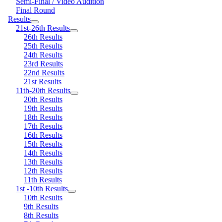
Semi-Final / Video Audition
Final Round
Results
21st-26th Results
26th Results
25th Results
24th Results
23rd Results
22nd Results
21st Results
11th-20th Results
20th Results
19th Results
18th Results
17th Results
16th Results
15th Results
14th Results
13th Results
12th Results
11th Results
1st -10th Results
10th Results
9th Results
8th Results