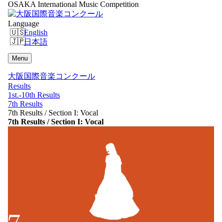
OSAKA International Music Competition
Language
English
日本語
Menu
大阪国際音楽コンクール
Results
1st.-10th Results
7th Results
7th Results / Section I: Vocal
7th Results / Section I: Vocal