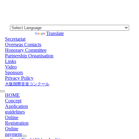
Powered by
Translate
Secretariat
Overseas Contacts
Honorary Committee
Partnership Organisation
Links
Video
Sponsors
Privacy Policy
大阪国際音楽コンクール
HOME
Concept
Application
guidelines
Online
Registration
Online
payment