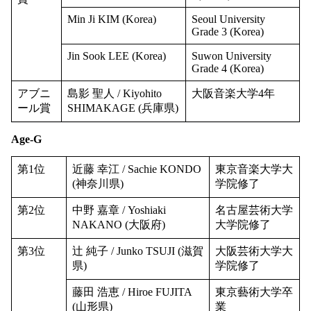
Min Ji KIM (Korea)
Seoul University
Grade 3 (Korea)
Jin Sook LEE (Korea)
Suwon University
Grade 4 (Korea)
アブニ
島影 聖人 / Kiyohito
大阪音楽大学4年
ール賞
SHIMAKAGE (兵庫県)
Age-G
第1位
近藤 幸江 / Sachie KONDO
東京音楽大学大
(神奈川県)
学院修了
第2位
中野 嘉章 / Yoshiaki
名古屋芸術大学
NAKANO (大阪府)
大学院修了
第3位
辻 純子 / Junko TSUJI (滋賀
大阪芸術大学大
県)
学院修了
藤田 浩恵 / Hiroe FUJITA
東京藝術大学卒
(山形県)
業