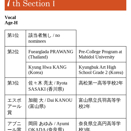
Vocal
Age-H
第1位
該当者無し / no
nominees
第2位
Fuearglada PRAWANG
Pre-College Program at
(Thailand)
Mahidol University
Kyung Hwa KANG
Kyungbuk Art High
(Korea)
School Grade 2 (Korea)
第3位
佐々木 亮太 / Ryota
高松第一高等学校2年
SASAKI (香川県)
エスポ
加能 大 / Dai KANOU
富山県立呉羽高等学
アール
(富山県)
校2年
賞
アブニ
岡田 あゆみ / Ayumi
奈良県立高円高等学
ール賞
OKADA (奈良県)
校3年