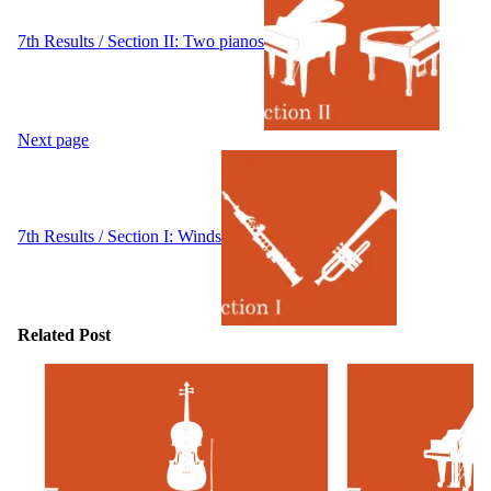
7th Results / Section II: Two pianos
Next page
7th Results / Section I: Winds
Related Post