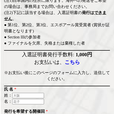
(注1)日本国内の住所に限ります。海外への発送をご希望
の場合は、事務局までお問い合わせください。
(注2)下記に該当する場合は、入選証明書の
発行は
できま
せん
。
● 第1位、第2位、第3位、エスポアール賞受賞者 (賞状が証
明書となります)
● Section IIIの参加者
● ファイナルを欠席、失格または棄権した者
入選証明書発行手数料:
1,000円
お支払いは、
こちら
※お支払い後にこのページのフォームに入力し、送信して
ください。
氏 名
*
姓：
名：
発行を希望する開催回
*