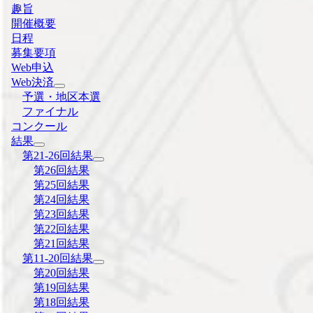
趣旨
開催概要
日程
募集要項
Web申込
Web決済
予選・地区本選
ファイナル
コンクール
結果
第21-26回結果
第26回結果
第25回結果
第24回結果
第23回結果
第22回結果
第21回結果
第11-20回結果
第20回結果
第19回結果
第18回結果