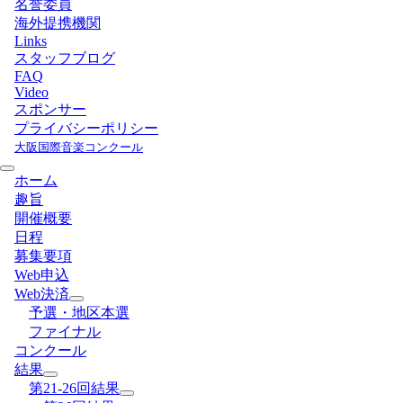
名誉委員
海外提携機関
Links
スタッフブログ
FAQ
Video
スポンサー
プライバシーポリシー
大阪国際音楽コンクール
ホーム
趣旨
開催概要
日程
募集要項
Web申込
Web決済
予選・地区本選
ファイナル
コンクール
結果
第21-26回結果